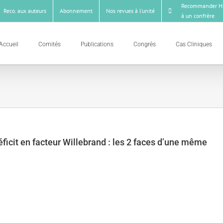
Recommander Ho
Reco. aux auteurs
Abonnement
Nos revues à l’unité
à un confrère
Accueil
Comités
Publications
Congrès
Cas Cliniques
ficit en facteur Willebrand : les 2 faces d’une même