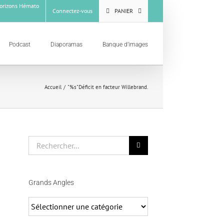
rizons Hémato
Connectez-vous
PANIER
Podcast
Diaporamas
Banque d’images
Accueil
"%s"
Déficit en facteur Willebrand.
Rechercher
Grands Angles
Grands
Angles