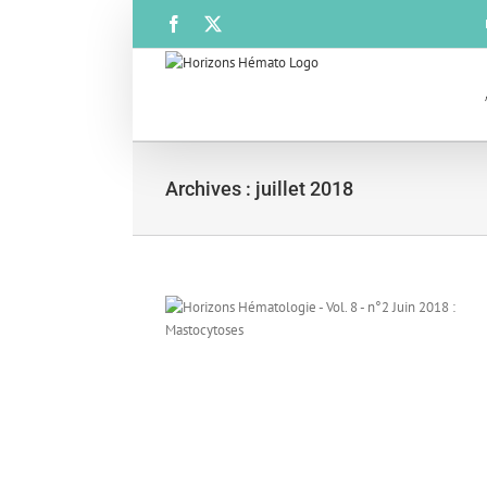
Passer
Facebook
X
au
contenu
Archives :
juillet 2018
. 8 n°2 – Juin 2018
toses