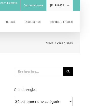
izons Hémato
Connectez-vous
PANIER
Podcast
Diaporamas
Banque d’images
Accueil
2018
juillet
Rechercher
Grands Angles
Grands
Angles