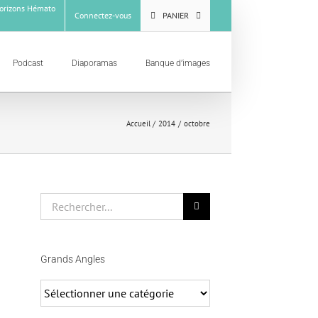
rizons Hémato
Connectez-vous
PANIER
Podcast
Diaporamas
Banque d’images
Accueil
2014
octobre
Rechercher
Grands Angles
Grands
Angles