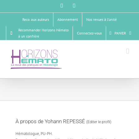
Passer
Facebook
X
au
contenu
Reco. aux auteurs
Abonnement
Nos revues à l’unité
Recommander Horizons Hémato
Connectez-vous
PANIER
à un confrère
À propos de
Yohann REPESSÉ
(
Editer le profil
)
Hématologue, PU-PH.