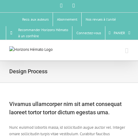
Passer
Facebook
X
au
contenu
Reco. aux auteurs
Abonnement
Nos revues à l’unité
Recommander Horizons Hémato
Connectez-vous
PANIER
à un confrère
Design Process
Vivamus ullamcorper nim sit amet consequat
laoreet tortor tortor dictum egestas urna.
Nunc euismod lobortis massa, id sollicitudin augue auctor vel. Integer
ornare sollicitudin turpis vitae vestibulum. Curabitur faucibus