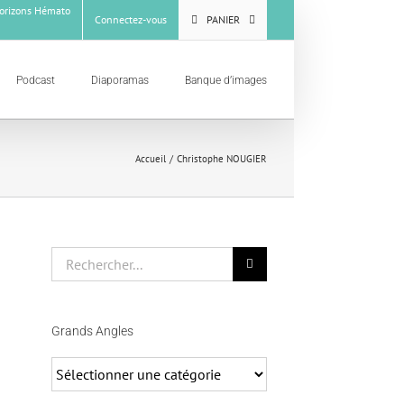
rizons Hémato
Connectez-vous
PANIER
Podcast
Diaporamas
Banque d’images
Accueil
Christophe NOUGIER
Rechercher
Grands Angles
Grands
Angles