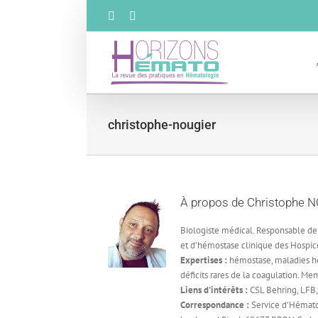
Passer
Facebook
X
au
contenu
christophe-nougier
À propos de
Christophe 
Biologiste médical. Responsable de
et d’hémostase clinique des Hospice
Expertises :
hémostase, maladies h
déficits rares de la coagulation. 
Liens d'intérêts :
CSL Behring, LFB,
Correspondance :
Service d’Hémato