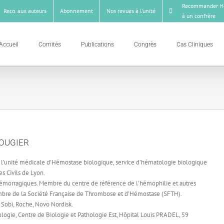
Recommander Ho
Reco. aux auteurs
Abonnement
Nos revues à l’unité
à un confrère
Accueil
Comités
Publications
Congrès
Cas Cliniques
NOUGIER
 l’unité médicale d’Hémostase biologique, service d’hématologie biologique
s Civils de Lyon.
émorragiques. Membre du centre de référence de l’hémophilie et autres
Membre de la Société Française de Thrombose et d’Hémostase (SFTH).
 Sobi, Roche, Novo Nordisk.
logie, Centre de Biologie et Pathologie Est, Hôpital Louis PRADEL, 59