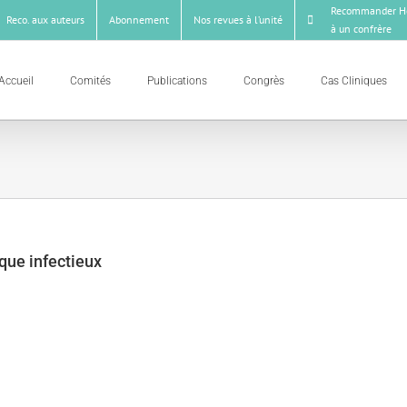
Recommander Ho
Reco. aux auteurs
Abonnement
Nos revues à l’unité
à un confrère
Accueil
Comités
Publications
Congrès
Cas Cliniques
que infectieux