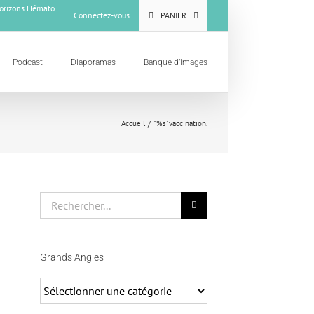
rizons Hémato
Connectez-vous
PANIER
Podcast
Diaporamas
Banque d’images
Accueil
"%s"
vaccination.
Rechercher
Grands Angles
Grands
Angles