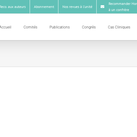
Recommander Hor
Reco. aux auteurs
Abonnement
Nos revues à l’unité
à un confrère
Accueil
Comités
Publications
Congrès
Cas Cliniques