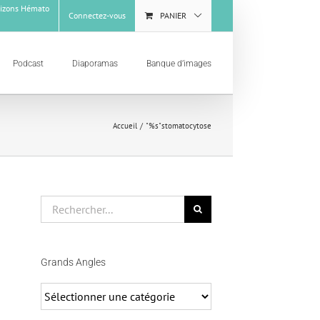
izons Hémato
Connectez-vous
PANIER
Podcast
Diaporamas
Banque d’images
Accueil
"%s"
stomatocytose
Rechercher
Grands Angles
Grands
Angles