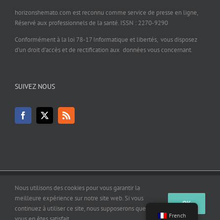
horizonshemato.com est reconnu comme service de presse en ligne,
Réservé aux professionnels de la santé. ISSN : 2270-9290
Conformément à la loi 78-17 Informatique et libertés, vous disposez
d’un droit d’accès et de rectification aux données vous concernant.
SUIVEZ NOUS
© Copyright 2007 - 2019 - Horizons Hémato | All Rights Reserved. Design by
Nous utilisons des cookies pour vous garantir la
INTERCOM Santé
meilleure expérience sur notre site web. Si vous
OK
continuez à utiliser ce site, nous supposerons que
Facebook
X
French
vous en êtes satisfait.