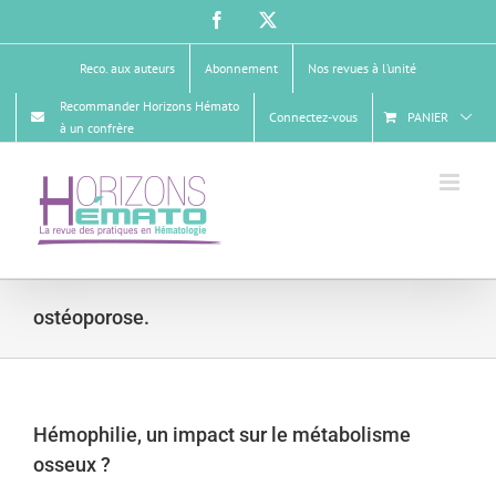
Passer
Facebook
X
au
contenu
Reco. aux auteurs
Abonnement
Nos revues à l’unité
Recommander Horizons Hémato
Connectez-vous
PANIER
à un confrère
ostéoporose.
Hémophilie, un impact sur le métabolisme
osseux ?