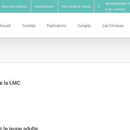
Recommander Ho
Reco. aux auteurs
Abonnement
Nos revues à l’unité
à un confrère
Accueil
Comités
Publications
Congrès
Cas Cliniques
 de la LMC
 le jeune adulte