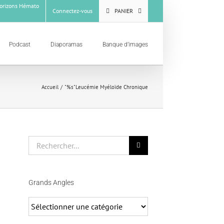
rizons Hémato
Connectez-vous
PANIER
Podcast
Diaporamas
Banque d’images
Accueil
"%s"
Leucémie Myéloïde Chronique
Rechercher
Grands Angles
Grands
Angles