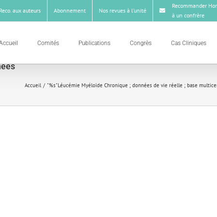
Recommander Hor
Reco. aux auteurs
Abonnement
Nos revues à l’unité
à un confrère
Accueil
Comités
Publications
Congrès
Cas Cliniques
nées
Accueil
"%s"
Léucémie Myéloïde Chronique ; données de vie réelle ; base multicen