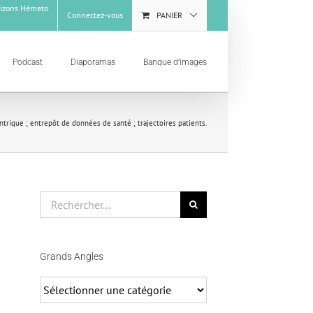
izons Hémato
Connectez-vous
PANIER
Podcast
Diaporamas
Banque d’images
trique ; entrepôt de données de santé ; trajectoires patients.
Rechercher
Grands Angles
Grands
Angles