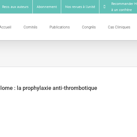
Recommander Ho
Reco. aux auteurs
Abonnement
Nos revues à l’unité
à un confrère
Accueil
Comités
Publications
Congrès
Cas Cliniques
lome : la prophylaxie anti-thrombotique