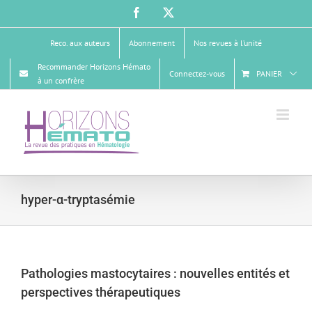
Passer
Facebook
X
au
contenu
Reco. aux auteurs
Abonnement
Nos revues à l’unité
Recommander Horizons Hémato
Connectez-vous
PANIER
à un confrère
hyper-α-tryptasémie
Pathologies mastocytaires : nouvelles entités et
perspectives thérapeutiques