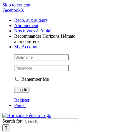
Skip to content
Facebook
X
Reco. aux auteurs
Abonnement
Nos revues à l’unité
Recommander Horizons Hémato
à un confrère
My Account
Remember Me
Register
Panier
Search for: