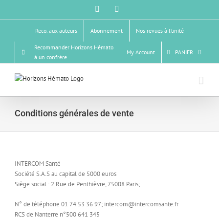
Skip
Facebook
X
to
content
Reco. aux auteurs
Abonnement
Nos revues à l’unité
Recommander Horizons Hémato
My Account
PANIER
à un confrère
Conditions générales de vente
INTERCOM Santé
Société S.A.S au capital de 5000 euros
Siège social : 2 Rue de Penthièvre, 75008 Paris;
N° de téléphone 01 74 53 36 97; intercom@intercomsante.fr
RCS de Nanterre n°500 641 345