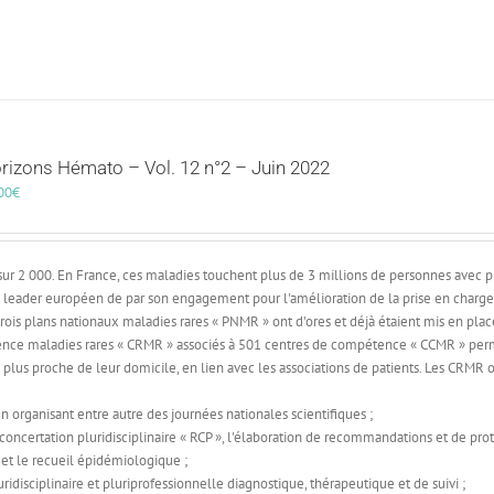
rizons Hémato – Vol. 12 n°2 – Juin 2022
00
€
sur 2 000. En France, ces maladies touchent plus de 3 millions de personnes avec p
un leader européen de par son engagement pour l'amélioration de la prise en charge
trois plans nationaux maladies rares « PNMR » ont d'ores et déjà étaient mis en plac
ence maladies rares « CRMR » associés à 501 centres de compétence « CCMR » per
au plus proche de leur domicile, en lien avec les associations de patients. Les CRMR 
n organisant entre autre des journées nationales scientifiques ;
 concertation pluridisciplinaire « RCP », l'élaboration de recommandations et de pro
 et le recueil épidémiologique ;
ridisciplinaire et pluriprofessionnelle diagnostique, thérapeutique et de suivi ;