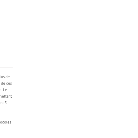
lus de
 de ces
e. Le
mettant
ont 5
tocoles