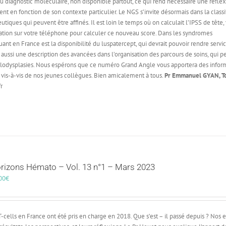
au diagnostic moléculaire, non disponible partout, ce qui rend nécessaire une réflex
t en fonction de son contexte particulier. Le NGS s’invite désormais dans la classi
tiques qui peuvent être affinés. Il est loin le temps où on calculait l’IPSS de tête,
cation sur votre téléphone pour calculer ce nouveau score. Dans les syndromes
t en France est la disponibilité du luspatercept, qui devrait pouvoir rendre servic
z aussi une description des avancées dans l’organisation des parcours de soins, qui 
élodysplasies. Nous espérons que ce numéro Grand Angle vous apportera des infor
vis-à-vis de nos jeunes collègues. Bien amicalement à tous.
Pr Emmanuel GYAN, To
r
rizons Hémato – Vol. 13 n°1 – Mars 2023
00
€
 T-cells en France ont été pris en charge en 2018. Que s’est – il passé depuis ? Nos 