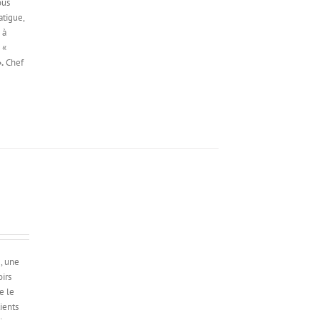
ous
atigue,
 à
 «
.
Chef
, une
irs
e le
ients