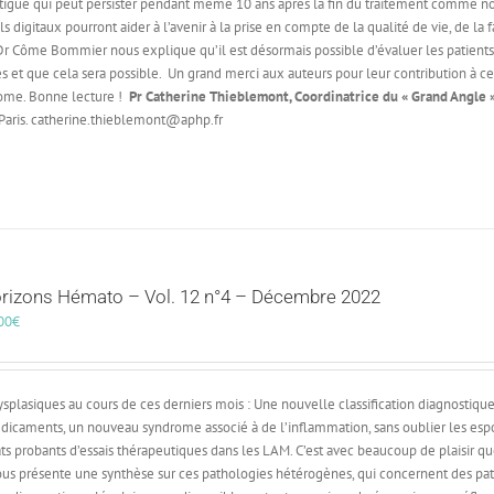
fatigue qui peut persister pendant même 10 ans après la fin du traitement comme n
s digitaux pourront aider à l’avenir à la prise en compte de la qualité de vie, de la f
 Dr Côme Bommier nous explique qu’il est désormais possible d’évaluer les patients
s et que cela sera possible.
Un grand merci aux auteurs pour leur contribution à ce
ome. Bonne lecture !
Pr Catherine Thieblemont, Coordinatrice du « Grand Angle »
 Paris. catherine.thieblemont@aphp.fr
rizons Hémato – Vol. 12 n°4 – Décembre 2022
00
€
plasiques au cours de ces derniers mois : Une nouvelle classification diagnostique
dicaments, un nouveau syndrome associé à de l’inflammation, sans oublier les espo
ats probants d’essais thérapeutiques dans les LAM. C’est avec beaucoup de plaisir qu
s présente une synthèse sur ces pathologies hétérogènes, qui concernent des pat