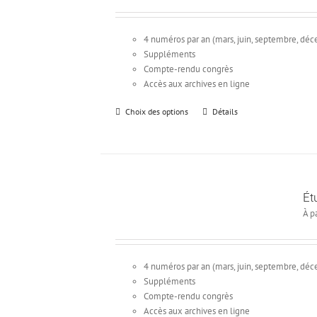
4 numéros par an (mars, juin, septembre, dé
Suppléments
Compte-rendu congrès
Accès aux archives en ligne
Choix des options
Ce
Détails
produit
a
plusieurs
variations.
Les
Ét
options
À pa
peuvent
être
choisies
sur
4 numéros par an (mars, juin, septembre, dé
la
Suppléments
page
Compte-rendu congrès
du
Accès aux archives en ligne