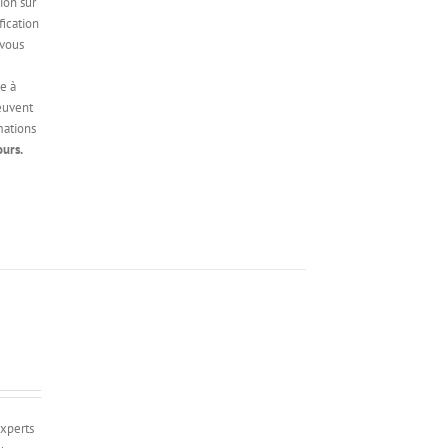
ion sur
fication
 vous
e à
peuvent
mations
urs.
experts