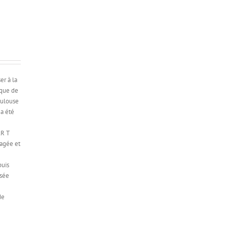
er à la
 que de
Toulouse
 a été
e
AR T
tagée et
puis
isée
s
de