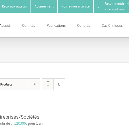
Recommander Ho
Reco. aux auteurs
Abonnement
Nos revues à l’unité
à un confrère
Accueil
Comités
Publications
Congrès
Cas Cliniques
 Produits
treprises/Sociétés
rtir de :
120,00
€
pour 1 an