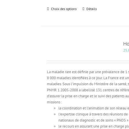
produit
Choix des options
Ce
Détails
produit
a
plusieurs
variations.
Les
Ho
options
25,
peuvent
être
choisies
sur
La maladie rare est définie par une prévalence de 1 
la
8 000 maladies identifiées à ce jour. La France est 
page
maladies. Sous l'impulsion du Ministère de la santé, 
du
PNMR 1 2005-2008 a labellisé 131 centres de référ
produit
d'assurer la prise en charge et le suivi des patients 
missions :
la coordination et l'animation de son réseau e
l'expertise clinique à travers des réunions de
nationaux de diagnostic et de soins « PNDS »
le recours en assurant une prise en charge plu