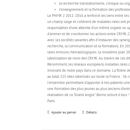
la recherche translationnelle, clinique ou or
l'enseignement et la formation des profession
Le PNMR 2 2011-2016 a renforcé les liens entre les d
un champ large et cohérent de maladies rares soit pr
responsables d'une atteinte d'un même organe ou sys
d'animer et de coordonner les actions entre CRMR, CC
avec les sociétés savantes afin d'instaurer des syne
recherche, la communication et la formation). En 201
rares immuno-hématologiques. Le troisième plan 201
labellisation de novo des CRMR. Au travers de ces dif
Récemment, les réseaux européens maladies rares créé
innovant de notre pays dans ce domaine. La filière
au total 225 sites labellisés sur toute la France : 3
l'ensemble permettant d'apporter à nos patients une
une formation des plus jeunes au plus anciens d'entr
réalisation de ce "Grand Angle".
Bonne lecture à tous !
Paris.
Ajouter au panier
Détails