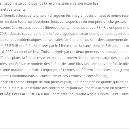
ganisationnelle contribuant à la reconnaissance de son expertise ;
nels de la santé.
ifférents acteurs de la prise en charge en les intégrant dans un seul et même rése
oches dans leurs manifestations, leurs conséquences ou leur prise en charge, soit
tème. Ces réseaux, appelés filières de santé maladies rares « FSMR » ont pour mis
MR, laboratoires de recherche et/ ou diagnostic et associations de patients en part
rgies sur des problématiques transversales (amélioration du soin, développement de 
4, 23 FSMR ont été labellisées par le Ministère de la santé, dont MaRIH pour les m
8-2022 a consolidé les efforts entrepris par ces deux premiers en renouvelant la
férents plans, la France reste un leader européen de la prise en charge des maladie
s l'ont été sur le modèle des filières de santé illustrant une nouvelle fois le rôl
 de santé maladie rare MaRIH regroupe 12 centres de référence maladies rares (com
6 centres coordonnateurs ou constitutifs et 189 centres de compétence),
 prise en charge clinique de tout premier plan, une recherche de grande qualité et
e nous. Merci à l'ensemble des contributeurs pour avoir permis la mise en oeuvre et
Pr Régis PEFFAULT DE LA TOUR
Coordinateur du "Grand Angle" Hôpital Saint- Louis