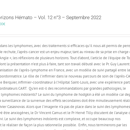
rizons Hémato – Vol. 12 n°3 – Septembre 2022
00
€
dans les lymphomes, avec des traitements si efficaces qu’il nous ait permis de pens
 rechute, l’après-cancer est un enjeu majeur, tant au niveau de sa prise en charge
gle », les réflexions de plusieurs horizons. Tout d’abord, l’article de l’équipe de 
t la présentation n’est plus à faire, tant son travail débuté avec le Pr. Guy Laurent
nisation de l’après-lymphome en France, avec un modèle de suivi partagé entre l
oordonnatrice. Le rôle de l’infirmier dans le nouveau parcours de soin de l’après-C
e Berquier, infirmier-coordinateur à l’Hôpital Saint-Louis, avec une expérience par
oordinateurs CART.
Qu’en est-il des recommandations par grandes pathologies, le
s lymphomes indolents? Le suivi du lymphome de hodgkin a été un modèle car de
a surveillance de la survenue des effets secondaires doit être minutieusement réal
ivier Casasnovas. Alors que l’imagerie n’a pas de place dans le suivi des lymphome
é être anxiogènes, le Dr Vincent Camus et le Pr Hervé Tilly discutent de l’analyse 
suivi. Le suivi des lymphomes indolents est complexe, et occupe beaucoup nos
le réaliser de façon la plus rationnelle possible.
Enfin, nous terminerons par les