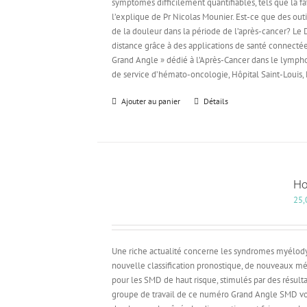
symptômes difficilement quantifiables, tels que la 
l’explique de Pr Nicolas Mounier. Est-ce que des outil
de la douleur dans la période de l’après-cancer? Le
distance grâce à des applications de santé connectée
Grand Angle » dédié à l’Après-Cancer dans le lymph
de service d’hémato-oncologie, Hôpital Saint-Louis,
Ajouter au panier
Détails
Ho
25,
Une riche actualité concerne les syndromes myélodys
nouvelle classification pronostique, de nouveaux mé
pour les SMD de haut risque, stimulés par des résult
groupe de travail de ce numéro Grand Angle SMD vou