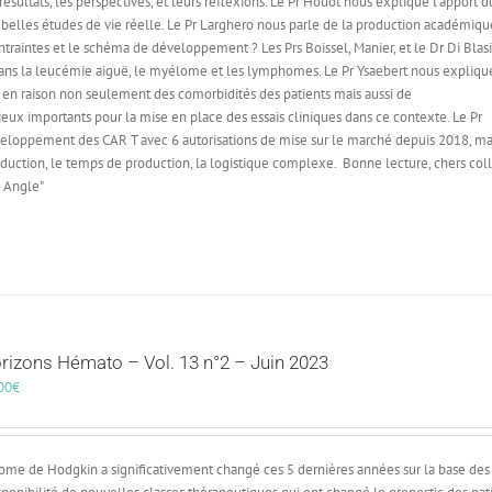
ésultats, les perspectives, et leurs réflexions. Le Pr Houot nous explique l’apport d
 belles études de vie réelle. Le Pr Larghero nous parle de la production académiq
ntraintes et le schéma de développement ? Les Prs Boissel, Manier, et le Dr Di Blas
 dans la leucémie aiguë, le myélome et les lymphomes. Le Pr Ysaebert nous expliqu
és en raison non seulement des comorbidités des patients mais aussi de
ux importants pour la mise en place des essais cliniques dans ce contexte. Le Pr
loppement des CAR T avec 6 autorisations de mise sur le marché depuis 2018, ma
roduction, le temps de production, la logistique complexe.
Bonne lecture, chers col
d Angle"
rizons Hémato – Vol. 13 n°2 – Juin 2023
00
€
ome de Hodgkin a significativement changé ces 5 dernières années sur la base des