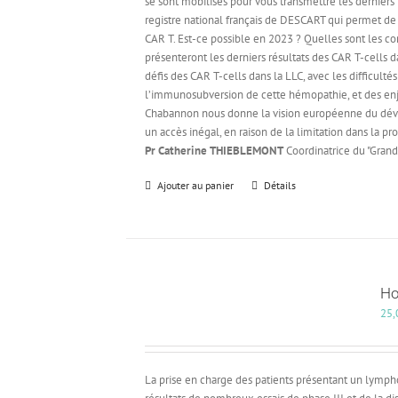
se sont mobilisés pour vous transmettre les derniers r
registre national français de DESCART qui permet de
CAR T. Est-ce possible en 2023 ? Quelles sont les co
présenteront les derniers résultats des CAR T-cells
défis des CAR T-cells dans la LLC, avec les difficult
l’immunosubversion de cette hémopathie, et des enje
Chabannon nous donne la vision européenne du déve
un accès inégal, en raison de la limitation dans la p
Pr Catherine THIEBLEMONT
Coordinatrice du "Gran
Ajouter au panier
Détails
Ho
25,
La prise en charge des patients présentant un lymph