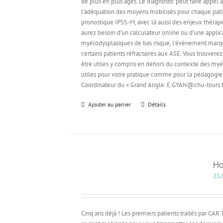
de plus en plus âgés. Le diagnostic peut faire appel 
l’adéquation des moyens mobilisés pour chaque patien
pronostique IPSS-M, avec là aussi des enjeux thérapeu
aurez besoin d’un calculateur online ou d’une appli
myélodysplasiques de bas risque, l’événement marquan
certains patients réfractaires aux ASE. Vous trouvere
être utiles y compris en dehors du contexte des my
utiles pour votre pratique comme pour la pédagogie 
Coordinateur du « Grand Angle. E.GYAN@chu-tours.f
Ajouter au panier
Détails
Ho
25,
Cinq ans déjà ! Les premiers patients traités par CAR