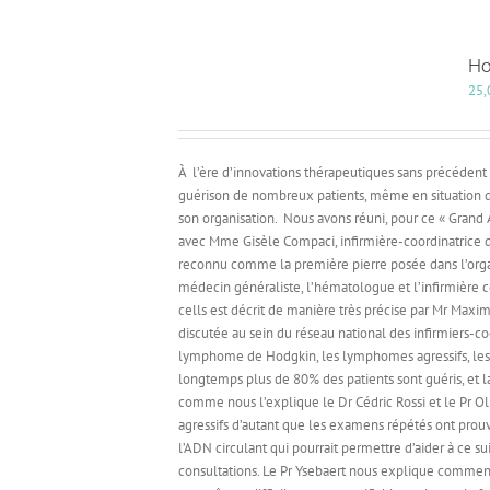
Ho
25,
À
l’ère d’innovations thérapeutiques sans précédent 
guérison de nombreux patients, même en situation de
son organisation.
Nous avons réuni, pour ce « Grand An
avec Mme Gisèle Compaci, infirmière-coordinatrice don
reconnu comme la première pierre posée dans l’orga
médecin généraliste, l’hématologue et l’infirmière c
cells est décrit de manière très précise par Mr Maxim
discutée au sein du réseau national des infirmiers-c
lymphome de Hodgkin, les lymphomes agressifs, le
longtemps plus de 80% des patients sont guéris, et l
comme nous l’explique le Dr Cédric Rossi et le Pr Ol
agressifs d’autant que les examens répétés ont prouv
l’ADN circulant qui pourrait permettre d’aider à ce 
consultations. Le Pr Ysebaert nous explique comment 