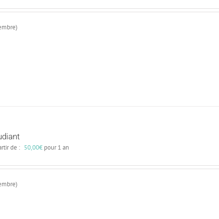
cembre)
udiant
rtir de :
50,00
€
pour 1 an
cembre)