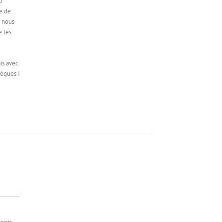
u
ue de
i nous
e les
is avec
lègues !