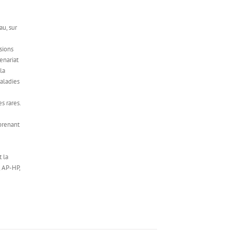
au, sur
sions
enariat
la
aladies
s rares.
e
prenant
 la
, AP-HP,