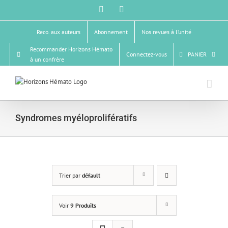
Passer
Facebook
X
au
contenu
Reco. aux auteurs
Abonnement
Nos revues à l’unité
Recommander Horizons Hémato
Connectez-vous
PANIER
à un confrère
Syndromes myéloprolifératifs
Trier par
défault
Voir
9 Produits