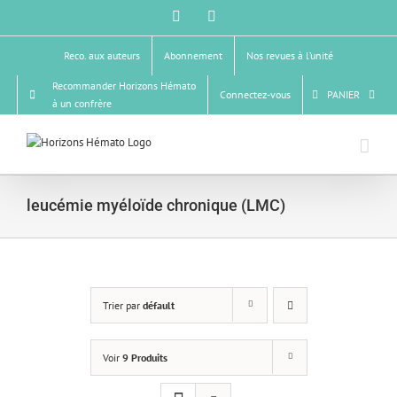
Passer
Facebook
X
au
contenu
Reco. aux auteurs
Abonnement
Nos revues à l’unité
Recommander Horizons Hémato
Connectez-vous
PANIER
à un confrère
leucémie myéloïde chronique (LMC)
Trier par
défault
Voir
9 Produits