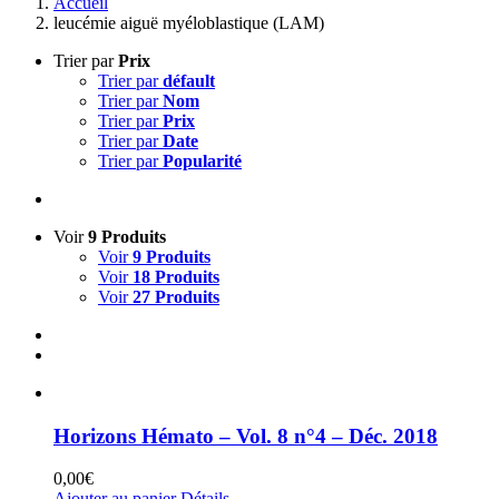
Accueil
leucémie aiguë myéloblastique (LAM)
Trier par
Prix
Trier par
défault
Trier par
Nom
Trier par
Prix
Trier par
Date
Trier par
Popularité
Voir
9 Produits
Voir
9 Produits
Voir
18 Produits
Voir
27 Produits
Horizons Hémato – Vol. 8 n°4 – Déc. 2018
0,00
€
Ajouter au panier
Détails