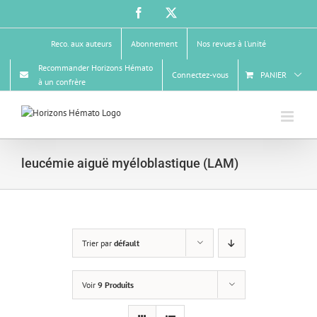
Passer
Facebook
X
au
contenu
Reco. aux auteurs
Abonnement
Nos revues à l’unité
Recommander Horizons Hémato
Connectez-vous
PANIER
à un confrère
leucémie aiguë myéloblastique (LAM)
Trier par
défault
Voir
9 Produits