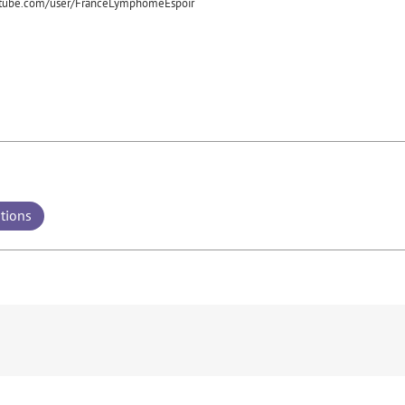
utube.com/user/FranceLymphomeEspoir
ations