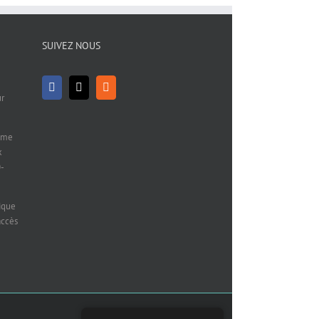
SUIVEZ NOUS
ur
mme
x
0-
ique
accès