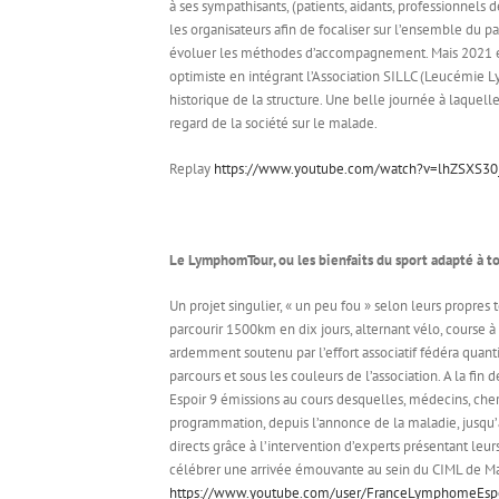
à ses sympathisants, (patients, aidants, professionne
les organisateurs afin de focaliser sur l’ensemble du p
évoluer les méthodes d’accompagnement. Mais 2021 est
optimiste en intégrant l’Association SILLC (Leucém
historique de la structure. Une belle journée à laquelle
regard de la société sur le malade.
Replay
https://www.youtube.com/watch?v=lhZSXS3
Le LymphomTour, ou les bienfaits du sport adapté à to
Un projet singulier, « un peu fou » selon leurs propre
parcourir 1500km en dix jours, alternant vélo, course 
ardemment soutenu par l’effort associatif fédéra quant
parcours et sous les couleurs de l’association. A la fi
Espoir 9 émissions au cours desquelles, médecins, cherc
programmation, depuis l’annonce de la maladie, jusqu’
directs grâce à l’intervention d’experts présentant le
célébrer une arrivée émouvante au sein du CIML de Mars
https://www.youtube.com/user/FranceLymphomeEsp