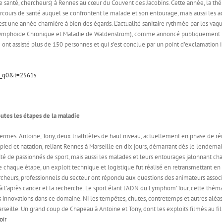
ls de santé, chercheurs) à Rennes au cœur du Couvent des Jacobins. Cette année, la
arcours de santé auquel se confrontent le malade et son entourage, mais aussi les a
 une année charnière à bien des égards. L’actualité sanitaire rythmée par les va
ie Lymphoide Chronique et Maladie de Waldenström), comme annoncé publiquement 
 ont assisté plus de 150 personnes et qui s’est conclue par un point d’exclamation i
0_q0&t=2561s
utes les étapes de la maladie
s termes. Antoine, Tony, deux triathlètes de haut niveau, actuellement en phase de 
à pied et natation, reliant Rennes à Marseille en dix jours, démarrant dès le lendem
ité de passionnés de sport, mais aussi les malades et leurs entourages jalonnant ch
n de chaque étape, un exploit technique et logistique fut réalisé en retransmettant
heurs, professionnels du secteur ont répondu aux questions des animateurs associati
à l’après cancer et la recherche. Le sport étant l’ADN du Lymphom’Tour, cette thém
urs innovations dans ce domaine. Ni les tempêtes, chutes, contretemps et autres alé
eille. Un grand coup de Chapeau à Antoine et Tony, dont les exploits filmés au fil d
oir