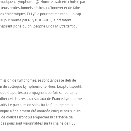
 thématique « Lymphome @ Home » avait été choisie par
cteurs professionnels désireux d’innover et de faire
gues épidémiques, ELLyE a pourtant maintenu un cap
le jour même par Guy BOUGUET, le président
nspirant signé du philosophe Eric FIAT, traitant du
rémission de lymphomes, se sont lancés le défi de
ain du colloque Lymphormons-Nous. L’exploit sportif,
aque étape, les accompagnant parfois sur certains
 en direct via les réseaux sociaux de France Lymphome
fs. Le parcours de soins fut le fil rouge de la
atique a également été abordée chaque soir sur les
as de courses n’ont pu empêcher la caravane de
es jours sont visionnables sur la chaine de FLE :