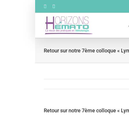
Passer
Facebook
X
au
contenu
Retour sur notre 7ème colloque « L
Retour sur notre 7ème colloque « L