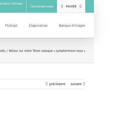
rizons Hémato
Connectez-vous
PANIER
Podcast
Diaporamas
Banque d’images
lités
Retour sur notre 7ème colloque « Lymphormons-nous »
précédent
suivant