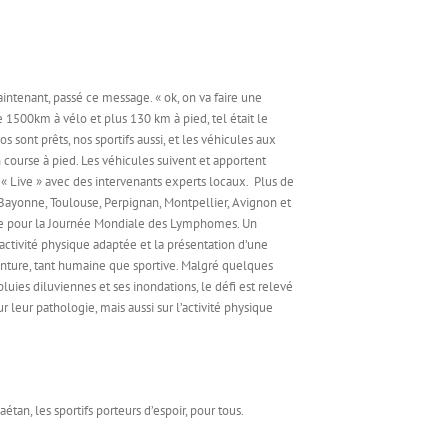
 maintenant, passé ce message. « ok, on va faire une
1500km à vélo et plus 130 km à pied, tel était le
sont prêts, nos sportifs aussi, et les véhicules aux
n course à pied. Les véhicules suivent et apportent
 « Live » avec des intervenants experts locaux. Plus de
Bayonne, Toulouse, Perpignan, Montpellier, Avignon et
bre pour la Journée Mondiale des Lymphomes. Un
activité physique adaptée et la présentation d’une
venture, tant humaine que sportive. Malgré quelques
luies diluviennes et ses inondations, le défi est relevé
r leur pathologie, mais aussi sur l’activité physique
n, les sportifs porteurs d’espoir, pour tous.