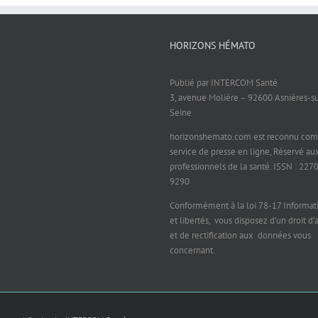
HORIZONS HÉMATO
Publié par INTERCOM Santé
3, avenue Molière – 92600 Asnières-s
Seine
horizonshemato.com est reconnu co
service de presse en ligne, Réservé au
professionnels de la santé. ISSN : 227
9290
Conformément à la loi 78-17 Informat
et libertés, vous disposez d’un droit d’
et de rectification aux données vous
concernant.