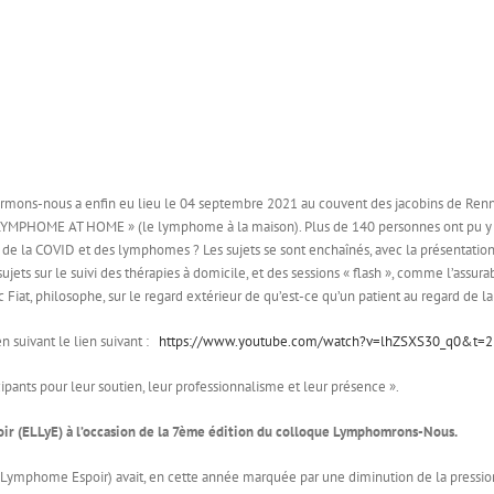
mons-nous a enfin eu lieu le 04 septembre 2021 au couvent des jacobins de Rennes
« LYMPHOME AT HOME » (le lymphome à la maison). Plus de 140 personnes ont pu y as
e la COVID et des lymphomes ? Les sujets se sont enchaînés, avec la présentation o
jets sur le suivi des thérapies à domicile, et des sessions « flash », comme l’assurabil
c Fiat, philosophe, sur le regard extérieur de qu’est-ce qu’un patient au regard de la
 suivant le lien suivant :
https://www.youtube.com/watch?v=lhZSXS30_q0&t=2
cipants pour leur soutien, leur professionnalisme et leur présence ».
r (ELLyE) à l’occasion de la 7ème édition du colloque Lymphomrons-Nous.
 Lymphome Espoir) avait, en cette année marquée par une diminution de la pressio