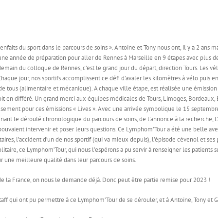
 bienfaits du sport dans le parcours de soins ». Antoine et Tony nous ont, il y a 2 ans
ne année de préparation pour aller de Rennes à Marseille en 9 étapes avec plus de 
in du colloque de Rennes, c’est le grand jour du départ, direction Tours. Les vélos 
 Chaque jour, nos sportifs accomplissent ce défi d’avaler les kilomètres à vélo puis e
de tous (alimentaire et mécanique). A chaque ville étape, est réalisée une émission
oit en différé. Un grand merci aux équipes médicales de Tours, Limoges, Bordeaux, 
reusement pour ces émissions « Lives ». Avec une arrivée symbolique le 15 septem
ant le déroulé chronologique du parcours de soins, de l’annonce à la recherche, l’
es pouvaient intervenir et poser leurs questions. Ce Lymphom’Tour a été une belle a
res, l’accident d’un de nos sportif (qui va mieux depuis), l’épisode cévenol et ses p
itaire, ce Lymphom’Tour, qui nous l’espérons a pu servir à renseigner les patients su
ur une meilleure qualité dans leur parcours de soins.
de la France, on nous le demande déjà. Donc peut être partie remise pour 2023 !
 qui ont pu permettre à ce Lymphom’Tour de se dérouler, et à Antoine, Tony et Gaéta