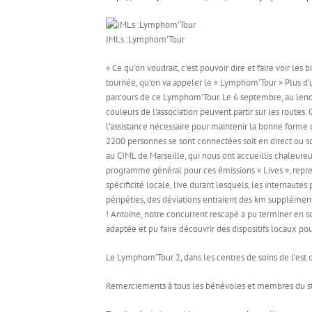
JMLs :Lymphom’Tour
« Ce qu’on voudrait, c’est pouvoir dire et faire voir les
tournée, qu’on va appeler le « Lymphom’Tour » Plus d’u
parcours de ce Lymphom’Tour. Le 6 septembre, au lendema
couleurs de l’association peuvent partir sur les routes.
l’assistance nécessaire pour maintenir la bonne forme 
2200 personnes se sont connectées soit en direct ou s
au CIML de Marseille, qui nous ont accueillis chaleu
programme général pour ces émissions « Lives », repren
spécificité locale, live durant lesquels, les internaut
péripéties, des déviations entraient des km supplémentai
! Antoine, notre concurrent rescapé a pu terminer en sol
adaptée et pu faire découvrir des dispositifs locaux po
Le Lymphom’Tour 2, dans les centres de soins de l’est 
Remerciements à tous les bénévoles et membres du staff