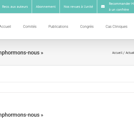
Recommander Ho
Reco. aux auteurs
Abonnement
Nos revues à l’unité
à un confrère
Accueil
Comités
Publications
Congrès
Cas Cliniques
ymphormons-nous »
Accueil
Actua
ymphormons-nous »