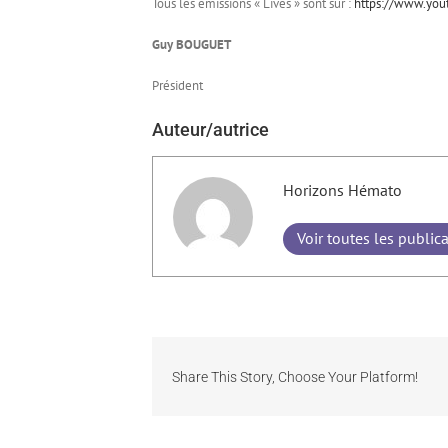
Tous les émissions « Lives » sont sur :
https://www.yo
Guy BOUGUET
Président
Auteur/autrice
Horizons Hémato
Voir toutes les public
Share This Story, Choose Your Platform!