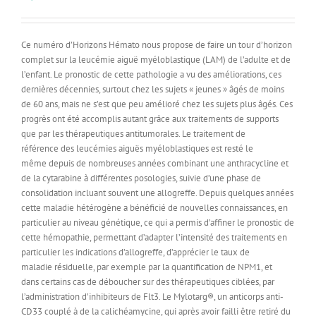
Ce numéro d’Horizons Hémato nous propose de faire un tour d’horizon
complet sur la leucémie aiguë myéloblastique (LAM) de l’adulte et de
l’enfant. Le pronostic de cette pathologie a vu des améliorations, ces
dernières décennies, surtout chez les sujets « jeunes » âgés de moins
de 60 ans, mais ne s’est que peu amélioré chez les sujets plus âgés. Ces
progrès ont été accomplis autant grâce aux traitements de supports
que par les thérapeutiques antitumorales. Le traitement de
référence des leucémies aiguës myéloblastiques est resté le
même depuis de nombreuses années combinant une anthracycline et
de la cytarabine à différentes posologies, suivie d’une phase de
consolidation incluant souvent une allogreffe. Depuis quelques années
cette maladie hétérogène a bénéficié de nouvelles connaissances, en
particulier au niveau génétique, ce qui a permis d’affiner le pronostic de
cette hémopathie, permettant d’adapter l’intensité des traitements en
particulier les indications d’allogreffe, d’apprécier le taux de
maladie résiduelle, par exemple par la quantification de NPM1, et
dans certains cas de déboucher sur des thérapeutiques ciblées, par
l’administration d’inhibiteurs de Flt3. Le Mylotarg®, un anticorps anti-
CD33 couplé à de la calichéamycine, qui après avoir failli être retiré du