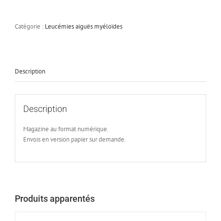
Horizons
Hémato
–
Catégorie :
Leucémies aiguës myéloïdes
Vol.3
n°1
–
Décembre
Description
2013
Description
Magazine au format numérique.
Envois en version papier sur demande.
Produits apparentés