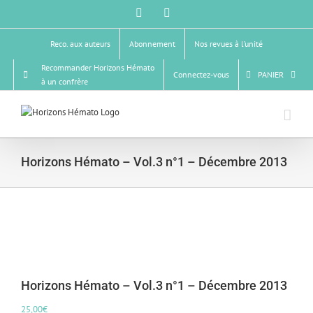
Passer
Facebook
X
au
contenu
Reco. aux auteurs
Abonnement
Nos revues à l’unité
Recommander Horizons Hémato
Connectez-vous
PANIER
à un confrère
Horizons Hémato – Vol.3 n°1 – Décembre 2013
Horizons Hémato – Vol.3 n°1 – Décembre 2013
25,00
€