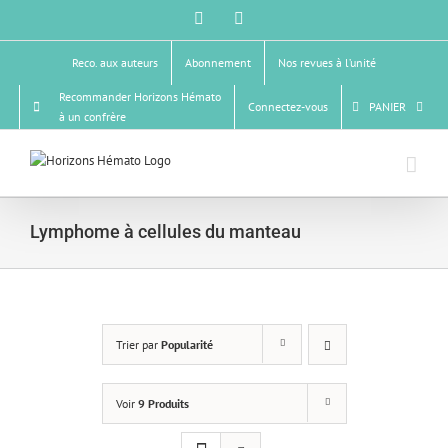
Passer
Facebook
X
au
contenu
Reco. aux auteurs
Abonnement
Nos revues à l’unité
Recommander Horizons Hémato
Connectez-vous
PANIER
à un confrère
Lymphome à cellules du manteau
Trier par
Popularité
Voir
9 Produits