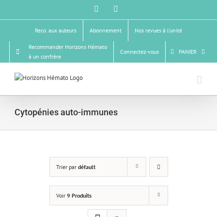
Passer
Facebook
X
au
contenu
Reco. aux auteurs
Abonnement
Nos revues à l’unité
Recommander Horizons Hémato
Connectez-vous
PANIER
à un confrère
Cytopénies auto-immunes
Trier par
défault
Voir
9 Produits