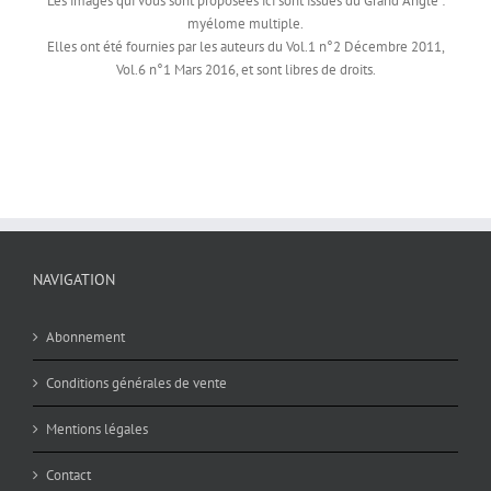
Les images qui vous sont proposées ici sont issues du Grand Angle :
myélome multiple.
Elles ont été fournies par les auteurs du Vol.1 n°2 Décembre 2011,
Vol.6 n°1 Mars 2016, et sont libres de droits.
NAVIGATION
Abonnement
Conditions générales de vente
Mentions légales
Contact