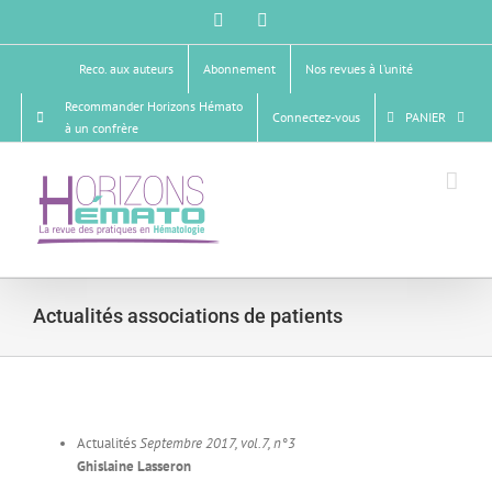
Passer
Facebook
X
au
contenu
Reco. aux auteurs
Abonnement
Nos revues à l’unité
Recommander Horizons Hémato
Connectez-vous
PANIER
à un confrère
Actualités associations de patients
Actualités
Septembre 2017, vol.7, n°3
Ghislaine Lasseron